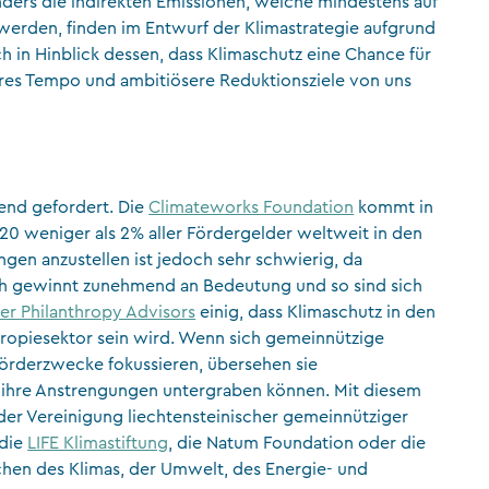
nders die indirekten Emissionen, welche mindestens auf
werden, finden im Entwurf der Klimastrategie aufgrund
 in Hinblick dessen, dass Klimaschutz eine Chance für
eres Tempo und ambitiösere Reduktionsziele von uns
end gefordert. Die
Climateworks Foundation
kommt in
020 weniger als 2% aller Fördergelder weltweit in den
ngen anzustellen ist jedoch sehr schwierig, da
ich gewinnt zunehmend an Bedeutung und so sind sich
er Philanthropy Advisors
einig, dass Klimaschutz in den
ropiesektor sein wird. Wenn sich gemeinnützige
 Förderzwecke fokussieren, übersehen sie
ihre Anstrengungen untergraben können. Mit diesem
der Vereinigung liechtensteinischer gemeinnütziger
 die
LIFE Klimastiftung
, die Natum Foundation oder die
chen des Klimas, der Umwelt, des Energie- und