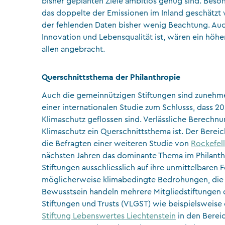
bisher geplanten Ziele ambitiös genug sind. Beso
das doppelte der Emissionen im Inland geschätzt 
der fehlenden Daten bisher wenig Beachtung. Auch
Innovation und Lebensqualität ist, wären ein höh
allen angebracht.
Querschnittsthema der Philanthropie
Auch die gemeinnützigen Stiftungen sind zunehm
einer internationalen Studie zum Schlusss, dass 2
Klimaschutz geflossen sind. Verlässliche Berechnu
Klimaschutz ein Querschnittsthema ist. Der Bere
die Befragten einer weiteren Studie von
Rockefell
nächsten Jahren das dominante Thema im Philanth
Stiftungen ausschliesslich auf ihre unmittelbaren
möglicherweise klimabedingte Bedrohungen, die 
Bewusstsein handeln mehrere Mitgliedstiftungen 
Stiftungen und Trusts (VLGST) wie beispielsweise
Stiftung Lebenswertes Liechtenstein
in den Berei