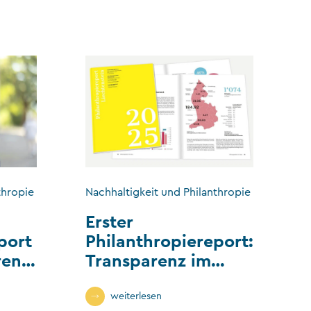
thropie
Nachhaltigkeit und Philanthropie
Erster
port
Philanthropiereport:
renz
Transparenz im
tor
Stiftungs- und
Vereinswesen
weiterlesen