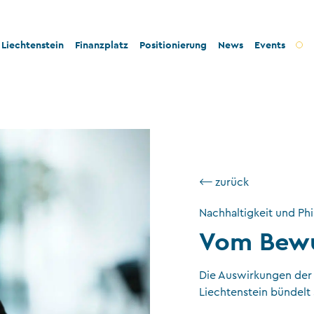
Liechtenstein
Finanzplatz
Positionierung
News
Events
t und Innovation
Bankenplatz
Innovation
tät und Rechtssicherheit
Treuhandsektor
Stabilität und Sicherheit
- und Steuerkonformität
Vermögensverwaltung
Konformität
tigkeit und Philanthropie
Fondsplatz
Nachhaltigkeit
⟵ zurück
ngswesen
Versicherungen
Nachhaltigkeit und Phi
Vom Bewu
Gemeinnützige Stiftungen und Trusts
Wirtschaftsprüfung
Die Auswirkungen der K
VT-Dienstleistungen
Liechtenstein bündelt 
Versicherungsvermittler