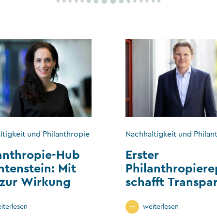
tigkeit und Philanthropie
Nachhaltigkeit und Philan
anthropie-Hub
Erster
htenstein: Mit
Philanthropiere
 zur Wirkung
schafft Transpa
im Stiftungssek
iterlesen
weiterlesen