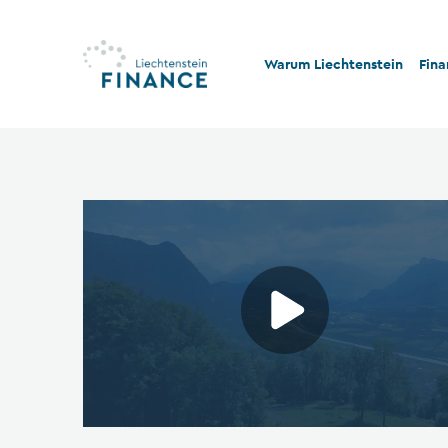
Warum Liechtenstein
Fina
Qualität und Innovation
Ban
Stabilität und Rechtssicherh
Treu
Rechts- und Steuerkonformi
Ver
Nachhaltigkeit und Philanth
Fon
Stiftungswesen
Ver
Geme
Wirt
VT-D
Vers