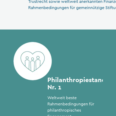
Trustrecht sowie weltweit anerkannten Finan
Rahmenbedingungen für gemeinnützige Stiftun
Society Liechtenstein
htsanwälte
Philanthropiestandort
Nr. 1
Weltweit beste
Rahmenbedingungen für
philanthropisches