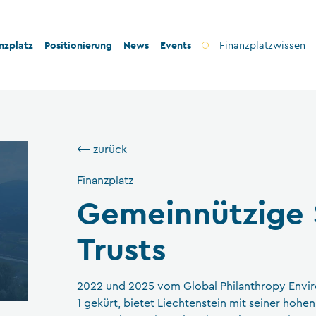
nzplatz
Positionierung
News
Events
Finanzplatzwissen
kenplatz
Innovation
eit
handsektor
Stabilität und Sicherheit
⟵ zurück
tät
mögensverwaltung
Konformität
Finanzplatz
ropie
dsplatz
Nachhaltigkeit
Gemeinnützige 
sicherungen
innützige Stiftungen und Trusts
Trusts
schaftsprüfung
ienstleistungen
2022 und 2025 vom Global Philanthropy Envi
1 gekürt, bietet Liechtenstein mit seiner hohe
icherungsvermittler