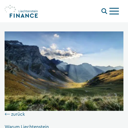
Menu
⟵ zurück
Warum Liechtenstein