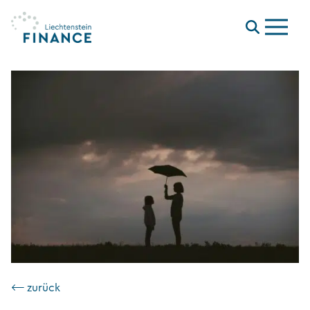
Menu
⟵ zurück