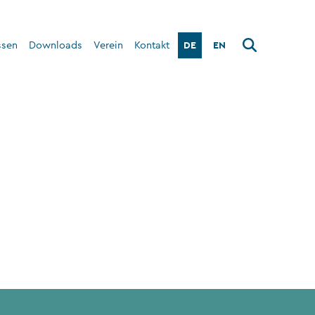
DE
EN
ssen
Downloads
Verein
Kontakt
Über den Verein
Interner Bereich