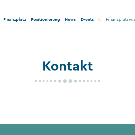
Finanzplatz
Positionierung
News
Events
Finanzplatzwi
on
Bankenplatz
Innovation
icherheit
Treuhandsektor
Stabilität und Sicherheit
Kontakt
nformität
Vermögensverwaltung
Konformität
ilanthropie
Fondsplatz
Nachhaltigkeit
Versicherungen
Gemeinnützige Stiftungen und Trusts
Wirtschaftsprüfung
VT-Dienstleistungen
Versicherungsvermittler