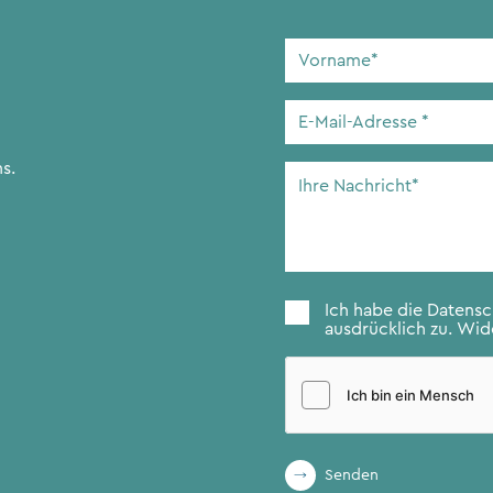
CFA Society Liechtenstein
Vorname
*
Rechtsanwälte
E-
Mail-
Adresse
*
s.
Ihre
Nachricht
*
Zustimmung
*
Ich habe die
Datens
ausdrücklich zu. Wide
Senden