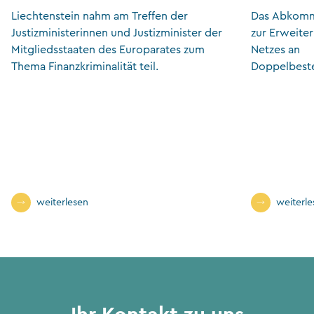
Wirtschaftskriminalität
Liechtenstein nahm am Treffen der
Das Abkomme
Justizministerinnen und Justizminister der
zur Erweite
Mitgliedsstaaten des Europarates zum
Netzes an
Thema Finanzkriminalität teil.
Doppelbest
weiterlesen
weiterl
Ihr Kontakt zu uns