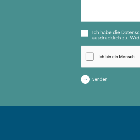
Nachricht
*
Zustimmung
*
Ich habe die
Datens
ausdrücklich zu. Wide
Senden