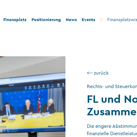
Finanzplatz
Positionierung
News
Events
Finanzplatzwi
on
Bankenplatz
Innovation
icherheit
Treuhandsektor
Stabilität und Sicherheit
nformität
Vermögensverwaltung
Konformität
⟵ zurück
ilanthropie
Fondsplatz
Nachhaltigkeit
Rechts- und Steuerkon
Versicherungen
FL und No
Gemeinnützige Stiftungen und Trusts
Zusammen
Wirtschaftsprüfung
VT-Dienstleistungen
Die engere Abstimmun
finanzielle Dienstleist
Versicherungsvermittler