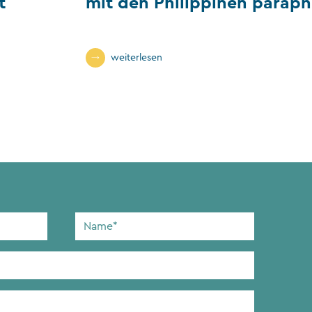
t
mit den Philippinen paraph
weiterlesen
Name
*