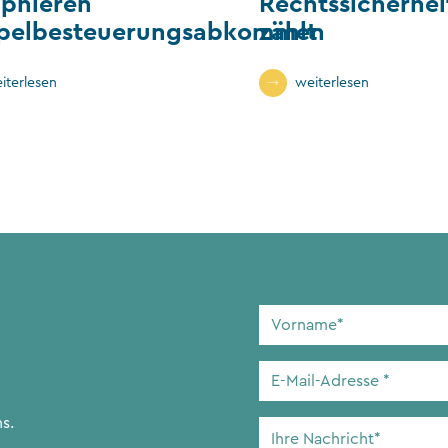
phieren
Rechtssicherhei
pelbesteuerungsabkommen
zählt
iterlesen
weiterlesen
Vorname
*
E-
Mail-
Adresse
*
s.
Ihre