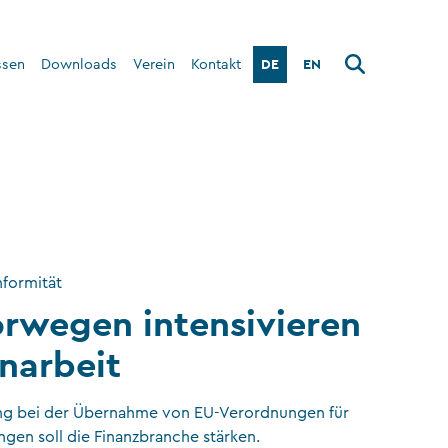
DE
EN
ssen
Downloads
Verein
Kontakt
Über den Verein
Interner Bereich
formität
rwegen intensivieren
arbeit
g bei der Übernahme von EU-Verordnungen für
ungen soll die Finanzbranche stärken.