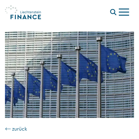
Menu
⟵ zurück