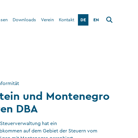
DE
EN
ssen
Downloads
Verein
Kontakt
Über den Verein
Interner Bereich
formität
stein und Montenegro
ren DBA
 Steuerverwaltung hat ein
bkommen auf dem Gebiet der Steuern vom