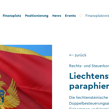
Finanzplatz
Positionierung
News
Events
Finanzplatzwi
on
Bankenplatz
Innovation
icherheit
Treuhandsektor
Stabilität und Sicherheit
nformität
Vermögensverwaltung
Konformität
⟵ zurück
ilanthropie
Fondsplatz
Nachhaltigkeit
Rechts- und Steuerkon
Versicherungen
Liechten
Gemeinnützige Stiftungen und Trusts
paraphie
Wirtschaftsprüfung
Die liechtensteinische
VT-Dienstleistungen
Doppelbesteuerungsa
Versicherungsvermittler