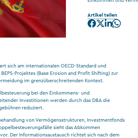
Einkommen und Vermö
CFA Society Liechtenstein
Artikel teilen
Rechtsanwälte
rt sich am internationalen OECD-Standard und
PS-Projektes (Base Erosion and Profit Shifting) zur
ermeidung im grenzüberschreitenden Kontext.
lbesteuerung bei den Einkommens- und
itender Investitionen werden durch das DBA die
gebühren reduziert.
 Behandlung von Vermögensstrukturen, Investmentfonds
Doppelbesteuerungsfälle sieht das Abkommen
or. Der Informationsaustausch richtet sich nach dem