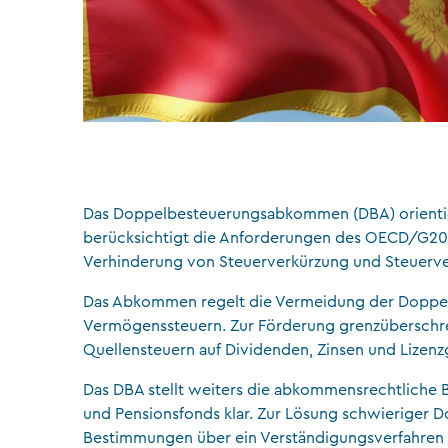
Das Doppelbesteuerungsabkommen (DBA) orientie
berücksichtigt die Anforderungen des OECD/G20 BE
Verhinderung von Steuerverkürzung und Steuerv
Das Abkommen regelt die Vermeidung der Doppe
Vermögenssteuern. Zur Förderung grenzüberschre
Quellensteuern auf Dividenden, Zinsen und Lizenz
Das DBA stellt weiters die abkommensrechtliche
und Pensionsfonds klar. Zur Lösung schwieriger 
Bestimmungen über ein Verständigungsverfahren v