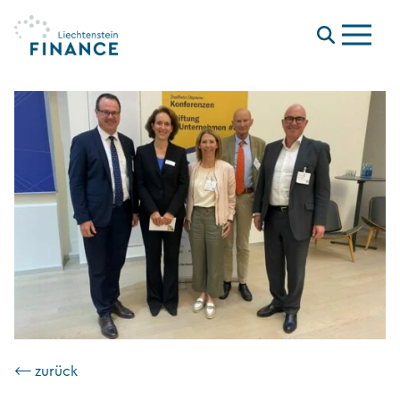
Menu
⟵ zurück