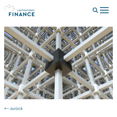
Menu
⟵ zurück