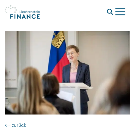
Menu
⟵ zurück