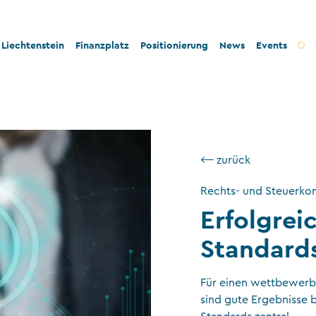
Liechtenstein
Finanzplatz
Positionierung
News
Events
t und Innovation
Bankenplatz
Innovation
tät und Rechtssicherheit
Treuhandsektor
Stabilität und Sicherheit
- und Steuerkonformität
Vermögensverwaltung
Konformität
⟵ zurück
tigkeit und Philanthropie
Fondsplatz
Nachhaltigkeit
Rechts- und Steuerkon
ngswesen
Versicherungen
Erfolgrei
Gemeinnützige Stiftungen und Trusts
Standard
Wirtschaftsprüfung
Für einen wettbewerbs
VT-Dienstleistungen
sind gute Ergebnisse b
Versicherungsvermittler