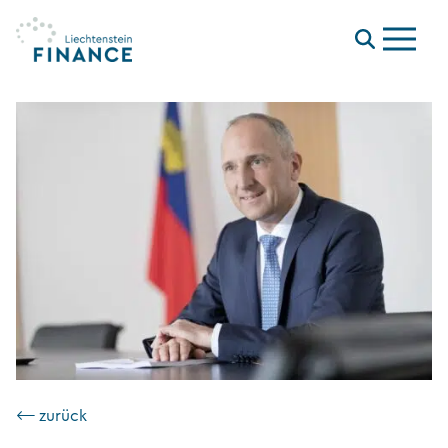
Menu
⟵ zurück