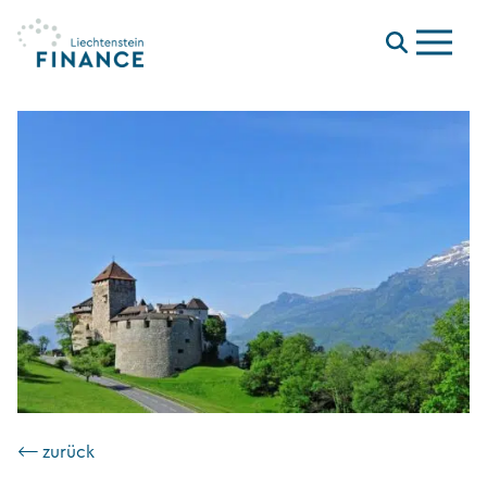
Menu
⟵ zurück