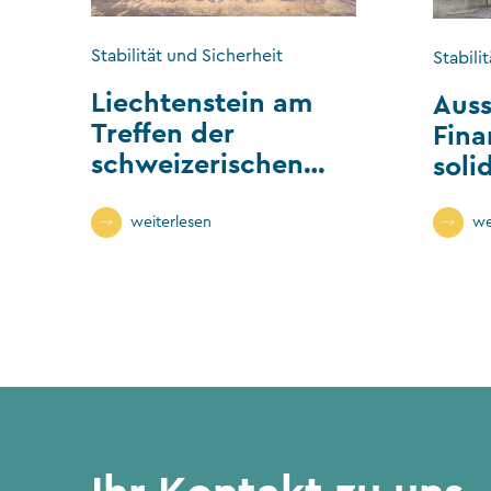
Stabilität und Sicherheit
Stabili
Liechtenstein am
Auss
Treffen der
Fina
schweizerischen
soli
IWF-
Liec
Stimmrechtsgruppe
weiterlesen
we
Ihr Kontakt zu uns