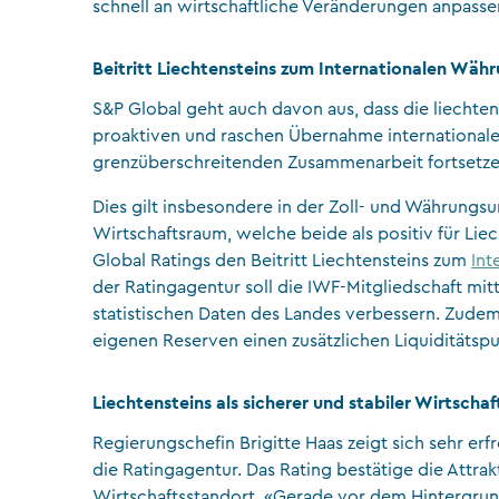
schnell an wirtschaftliche Veränderungen anpasse
Beitritt Liechtensteins zum Internationalen Wäh
S&P Global geht auch davon aus, dass die liechte
proaktiven und raschen Übernahme international
grenzüberschreitenden Zusammenarbeit fortsetze
Dies gilt insbesondere in der Zoll- und Währungs
Wirtschaftsraum, welche beide als positiv für Li
Global Ratings den Beitritt Liechtensteins zum
Int
der Ratingagentur soll die IWF-Mitgliedschaft mitte
statistischen Daten des Landes verbessern. Zudem
eigenen Reserven einen zusätzlichen Liquiditätspuf
Liechtensteins als sicherer und stabiler Wirtscha
Regierungschefin Brigitte Haas zeigt sich sehr er
die Ratingagentur. Das Rating bestätige die Attrakt
Wirtschaftsstandort. «Gerade vor dem Hintergru