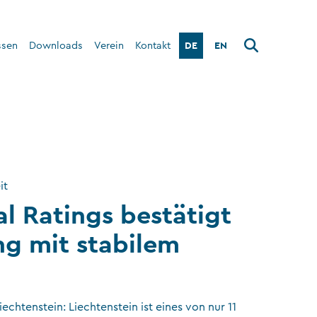
DE
EN
ssen
Downloads
Verein
Kontakt
Über den Verein
Interner Bereich
it
l Ratings bestätigt
g mit stabilem
echtenstein: Liechtenstein ist eines von nur 11