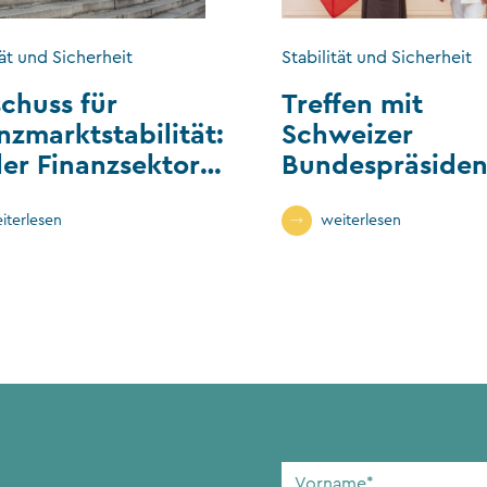
tät und Sicherheit
Stabilität und Sicherheit
chuss für
Treffen mit
nzmarktstabilität:
Schweizer
der Finanzsektor
Bundespräsiden
htenstein
und
Finanzministeri
iterlesen
weiterlesen
Vorname
*