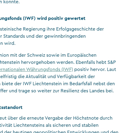
n konnte.
rungsfonds (IWF) wird positiv gewertet
nsteinische Regierung ihre Erfolgsgeschichte der
er Standards und der gewinnbringenden
n wird.
union mit der Schweiz sowie im Europäischen
echtenstein hervorgehoben werden. Ebenfalls hebt S&P
ernationalen Währungsfonds (IWF)
positiv hervor. Laut
lfristig die Aktualität und Verfügbarkeit der
 biete der IWF Liechtenstein im Bedarfsfall nebst den
fer und trage so weiter zur Resilienz des Landes bei.
ftsstandort
freut über die erneute Vergabe der Höchstnote durch
ivität Liechtensteins als sicheren und stabilen
nd der heutigen geopolitischen Entwicklungen und den