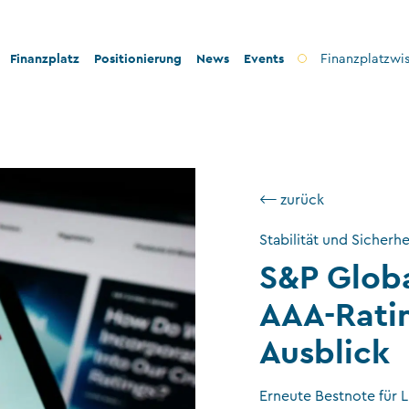
Finanzplatz
Positionierung
News
Events
Finanzplatzwi
on
Bankenplatz
Innovation
icherheit
Treuhandsektor
Stabilität und Sicherheit
⟵ zurück
nformität
Vermögensverwaltung
Konformität
ilanthropie
Fondsplatz
Nachhaltigkeit
Stabilität und Sicherhe
S&P Globa
Versicherungen
AAA-Ratin
Gemeinnützige Stiftungen und Trusts
Wirtschaftsprüfung
Ausblick
VT-Dienstleistungen
Erneute Bestnote für Li
Versicherungsvermittler