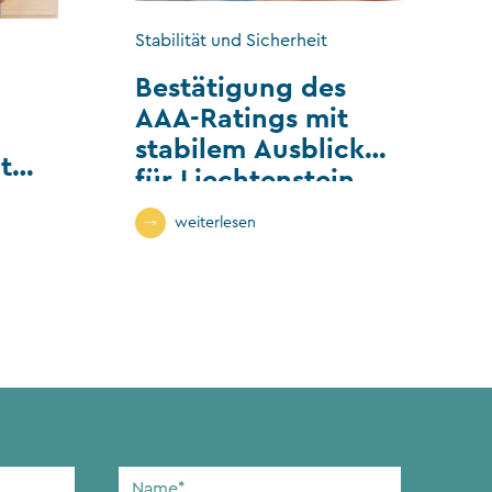
Stabilität und Sicherheit
Bestätigung des
AAA-Ratings mit
stabilem Ausblick
t
für Liechtenstein
n
weiterlesen
Name
*