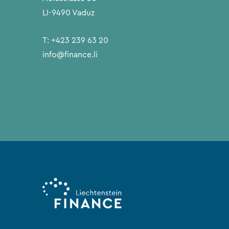
LI-9490 Vaduz
T:
+423 239 63 20
info@finance.li