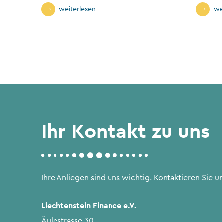
Stimmrechtsgruppe
weiterlesen
we
Ihr Kontakt zu uns
Ihre Anliegen sind uns wichtig. Kontaktieren Sie un
Liechtenstein Finance e.V.
Äulestrasse 30