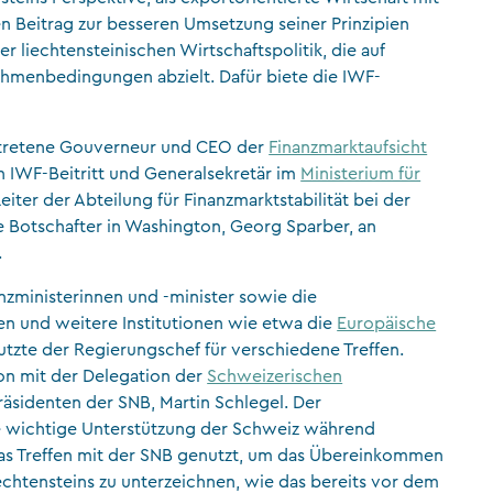
en Beitrag zur besseren Umsetzung seiner Prinzipien
er liechtensteinischen Wirtschaftspolitik, die auf
ahmenbedingungen abzielt. Dafür biete die IWF-
rtretene Gouverneur und CEO der
Finanzmarktaufsicht
en IWF-Beitritt und Generalsekretär im
Ministerium für
iter der Abteilung für Finanzmarktstabilität bei der
e Botschafter in Washington, Georg Sparber, an
.
anzministerinnen und -minister sowie die
en und weitere Institutionen wie etwa die
Europäische
tzte der Regierungschef für verschiedene Treffen.
ion mit der Delegation der
Schweizerischen
äsidenten der SNB, Martin Schlegel. Der
ie wichtige Unterstützung der Schweiz während
das Treffen mit der SNB genutzt, um das Übereinkommen
echtensteins zu unterzeichnen, wie das bereits vor dem