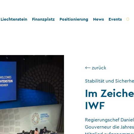
Liechtenstein
Finanzplatz
Positionierung
News
Events
t und Innovation
Bankenplatz
Innovation
tät und Rechtssicherheit
Treuhandsektor
Stabilität und Sicherheit
- und Steuerkonformität
Vermögensverwaltung
Konformität
⟵ zurück
tigkeit und Philanthropie
Fondsplatz
Nachhaltigkeit
Stabilität und Sicherhe
ngswesen
Versicherungen
Im Zeiche
Gemeinnützige Stiftungen und Trusts
IWF
Wirtschaftsprüfung
Regierungschef Daniel 
VT-Dienstleistungen
Gouverneur die Jahrest
Versicherungsvermittler