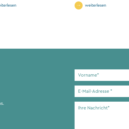
Finanzministeri
iterlesen
weiterlesen
Vorname
*
E-
Mail-
Adresse
*
s.
Ihre
Nachricht
*