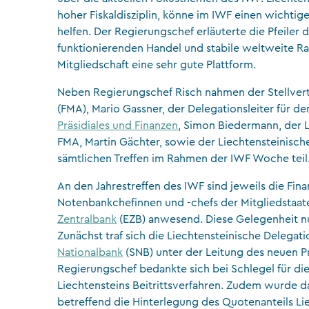
hoher Fiskaldisziplin, könne im IWF einen wichtig
helfen. Der Regierungschef erläuterte die Pfeiler d
funktionierenden Handel und stabile weltweite R
Mitgliedschaft eine sehr gute Plattform.
Neben Regierungschef Risch nahmen der Stellve
(FMA), Mario Gassner, der Delegationsleiter für d
Präsidiales und Finanzen
, Simon Biedermann, der Le
FMA, Martin Gächter, sowie der Liechtensteinisch
sämtlichen Treffen im Rahmen der IWF Woche teil
An den Jahrestreffen des IWF sind jeweils die Fin
Notenbankchefinnen und -chefs der Mitgliedstaat
Zentralbank
(EZB) anwesend. Diese Gelegenheit nu
Zunächst traf sich die Liechtensteinische Delegat
Nationalbank
(SNB) unter der Leitung des neuen Pr
Regierungschef bedankte sich bei Schlegel für d
Liechtensteins Beitrittsverfahren. Zudem wurde 
betreffend die Hinterlegung des Quotenanteils Li