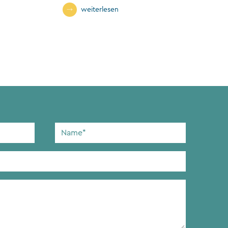
n
weiterlesen
Name
*