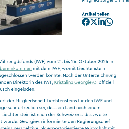
Mitglied aufgenomme
CFA Society Liechtenstein
Artikel teilen
Rechtsanwälte
Währungdsfonds (IWF) vom 21. bis 26. Oktober 2024 in
bereinkommen
mit dem IWF, womit Liechtenstein
s abgeschlossen werden konnte. Nach der Unterzeichnung
enden Direktorin des IWF,
Kristalina Georgieva
, offiziell
usch eingeladen.
ert der Mitgliedschaft Liechtensteins für den IWF und
age sehr erfreulich sei, dass ein Land nach einem
 Liechtenstein ist nach der Schweiz erst das zweite
mmt wurde. Georgieva informierte den Regierungschef
teins Perspektive, als exportorientierte Wirtschaft mit