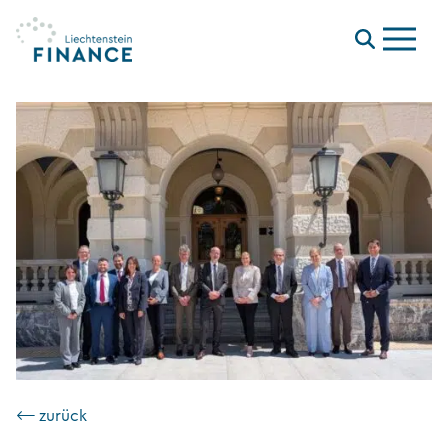
Menu
⟵ zurück