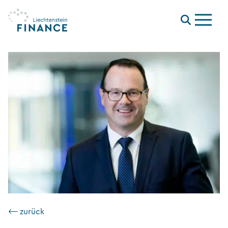
Menu
⟵ zurück