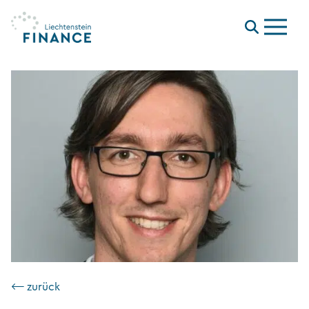
Menu
⟵ zurück