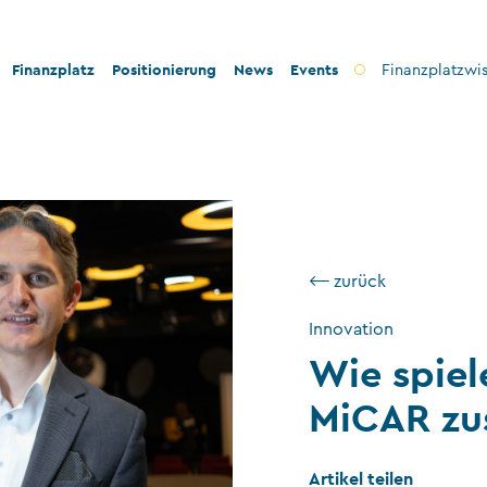
Finanzplatz
Positionierung
News
Events
Finanzplatzwi
on
Bankenplatz
Innovation
icherheit
Treuhandsektor
Stabilität und Sicherheit
nformität
Vermögensverwaltung
Konformität
ilanthropie
Fondsplatz
Nachhaltigkeit
⟵ zurück
Versicherungen
Innovation
Wie spie
Gemeinnützige Stiftungen und Trusts
Wirtschaftsprüfung
MiCAR z
VT-Dienstleistungen
Artikel teilen
Versicherungsvermittler