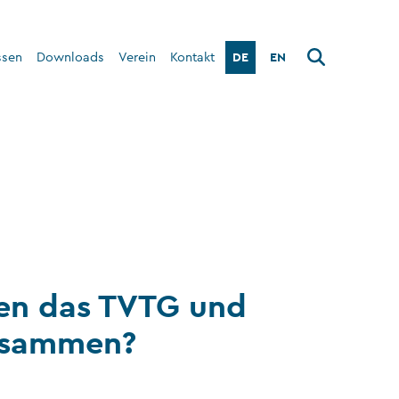
DE
EN
ssen
Downloads
Verein
Kontakt
Über den Verein
Interner Bereich
len das TVTG und
usammen?