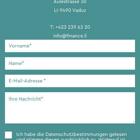
Äulestrasse 30
LI-9490 Vaduz
T:
+423 239 63 20
info@finance.li
Vorname
*
Name
*
E-
Mail-
Adresse
*
Ihre
Nachricht
*
Zustimmung
*
Ich habe die
Datenschutzbestimmungen
gelesen
und stimme diesen ausdrücklich zu. Widerruf ist