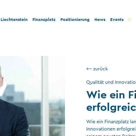
Liechtenstein
Finanzplatz
Positionierung
News
Events
t und Innovation
Bankenplatz
Innovation
tät und Rechtssicherheit
Treuhandsektor
Stabilität und Sicherheit
- und Steuerkonformität
Vermögensverwaltung
Konformität
⟵ zurück
tigkeit und Philanthropie
Fondsplatz
Nachhaltigkeit
Qualität und Innovati
ngswesen
Versicherungen
Wie ein F
Gemeinnützige Stiftungen und Trusts
erfolgrei
Wirtschaftsprüfung
Wie ein Finanzplatz la
VT-Dienstleistungen
Innovationen erfolgrei
Versicherungsvermittler