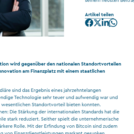
seinem neusten Beitra
CFA Society Liechtenstein
Artikel teilen
Rechtsanwälte
ation wird gegenüber den nationalen Standortvorteilen
Innovation am Finanzplatz mit einem staatlichen
iäre sind das Ergebnis eines jahrzehntelangen
endige Technologie sehr teuer und aufwendig war und
 wesentlichen Standortvorteil bieten konnten.
en: Die Stärkung der internationalen Standards hat die
ile stark reduziert. Seither spielt die unternehmerische
ärkere Rolle. Mit der Erfindung von Bitcoin sind zudem
ng von Finanzdienstleistungen markant gesunken.