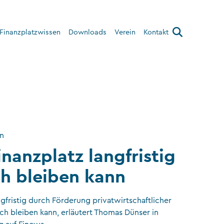
Finanzplatzwissen
Downloads
Verein
Kontakt
Über den Verein
Interner Bereich
on
inanzplatz langfristig
ch bleiben kann
ngfristig durch Förderung privatwirtschaftlicher
ch bleiben kann, erläutert Thomas Dünser in