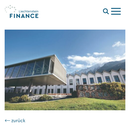
Menu
⟵ zurück