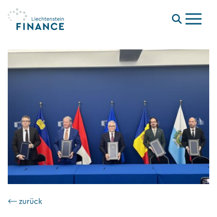
Menu
⟵ zurück