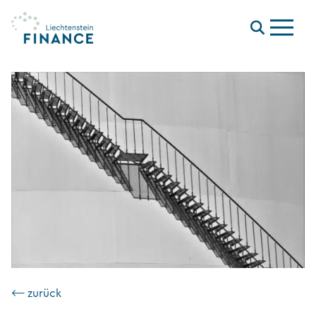
Menu
⟵ zurück