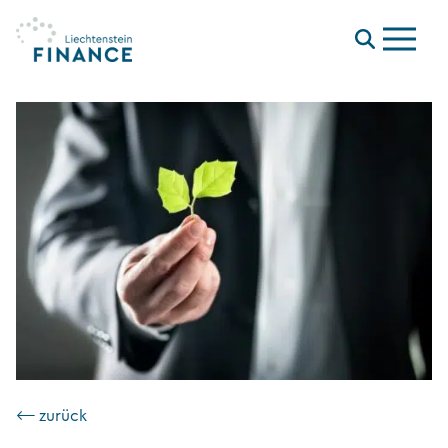
Menu
⟵ zurück