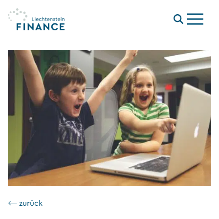
Menu
⟵ zurück