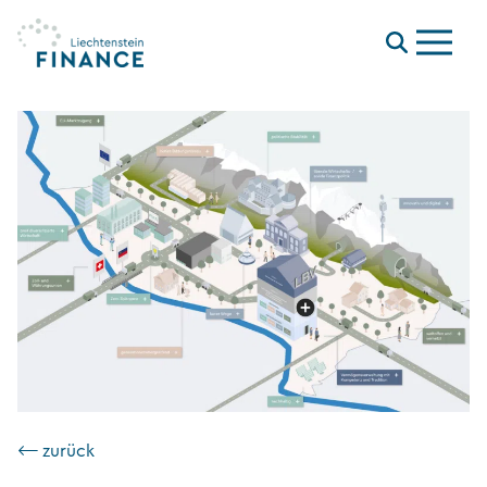
Menu
⟵ zurück