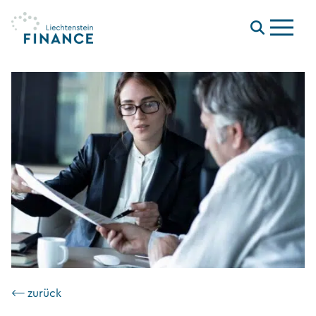
Menu
⟵ zurück