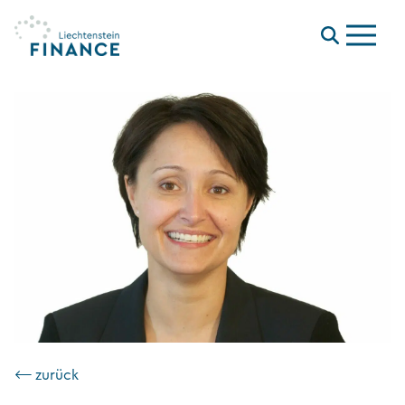
Menu
⟵ zurück