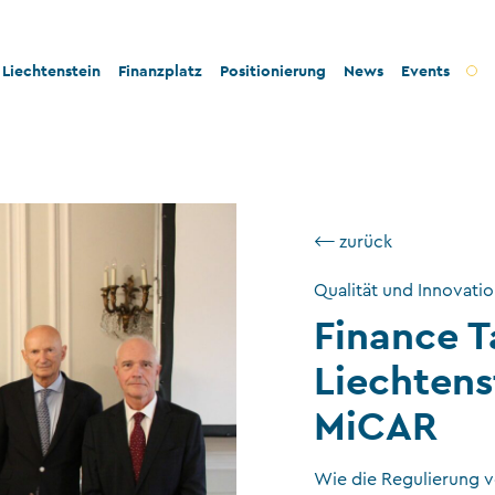
Liechtenstein
Finanzplatz
Positionierung
News
Events
t und Innovation
Bankenplatz
Innovation
tät und Rechtssicherheit
Treuhandsektor
Stabilität und Sicherheit
⟵ zurück
- und Steuerkonformität
Vermögensverwaltung
Konformität
tigkeit und Philanthropie
Fondsplatz
Nachhaltigkeit
Qualität und Innovati
Finance T
ngswesen
Versicherungen
Liechtens
Gemeinnützige Stiftungen und Trusts
Wirtschaftsprüfung
MiCAR
VT-Dienstleistungen
Wie die Regulierung v
Versicherungsvermittler