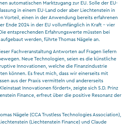
inen automatischen Marktzugang zur EU. Solle der EU-
assung in einem EU-Land oder aber Liechtenstein in
sen Vorteil, einen in der Anwendung bereits erfahrenen
r Ende 2024 in der EU vollumfänglich in Kraft – vier
. Die entsprechenden Erfahrungswerte müssten bei
 aufgebaut werden, führte Thomas Nägele an.
ieser Fachveranstaltung Antworten auf Fragen liefern
bewegen. Neue Technologien, seien es die künstliche
isruptive Innovationen, welche die Finanzindustrie
ten können. Es freut mich, dass wir einerseits mit
sen aus der Praxis vermitteln und andererseits
leinstaat Innovationen fördert», zeigte sich S.D. Prinz
enstein Finance, erfreut über die positive Resonanz der
Thomas Nägele (CCA Trustless Technologies Association),
 Liechtenstein (Liechtenstein Finance) und Claude