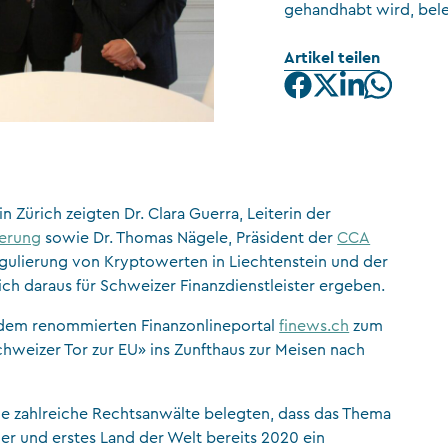
gehandhabt wird, bel
CFA Society Liechtenstein
Artikel teilen
Rechtsanwälte
n Zürich zeigten Dr. Clara Guerra, Leiterin der
ierung
sowie Dr. Thomas Nägele, Präsident der
CCA
egulierung von Kryptowerten in Liechtenstein und der
h daraus für Schweizer Finanzdienstleister ergeben.
 dem renommierten Finanzonlineportal
finews.ch
zum
Schweizer Tor zur EU» ins Zunfthaus zur Meisen nach
ie zahlreiche Rechtsanwälte belegten, dass das Thema
onier und erstes Land der Welt bereits 2020 ein