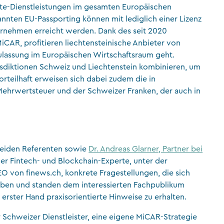
te-Dienstleistungen im gesamten Europäischen
nnten EU-Passporting können mit lediglich einer Lizenz
ernehmen erreicht werden. Dank des seit 2020
AR, profitieren liechtensteinische Anbieter von
ulassung im Europäischen Wirtschaftsraum geht.
isdiktionen Schweiz und Liechtenstein kombinieren, um
rteilhaft erweisen sich dabei zudem die in
ehrwertsteuer und der Schweizer Franken, der auch in
 beiden Referenten sowie
Dr. Andreas Glarner, Partner bei
er Fintech- und Blockchain-Experte, unter der
von finews.ch, konkrete Fragestellungen, die sich
en und standen dem interessierten Fachpublikum
erster Hand praxisorientierte Hinweise zu erhalten.
 Schweizer Dienstleister, eine eigene MiCAR-Strategie