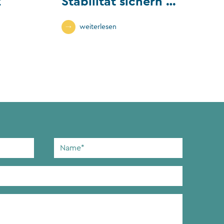
z
Stabilität sichern –
Wandel gestalten
weiterlesen
Name
*