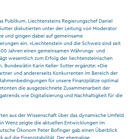
s Publikum. Liechtensteins Regierungschef Daniel
Sutter diskutierten unter der Leitung von Moderator
ätze und gingen dabei auf gemeinsame
ungen ein. «Liechtenstein und die Schweiz sind seit
t 100 Jahren einen gemeinsamen Währungs- und
ägt wesentlich zum Erfolg der liechtensteinischen
. Bundesrätin Karin Keller-Sutter ergänzte: «Die
artner und andererseits Konkurrenten im Bereich der
e Rahmenbedingungen für unsere Finanzplätze optimal
betonten die ausgezeichnete Zusammenarbeit der
trends wie Digitalisierung und Nachhaltigkeit für die
ten aus der Wissenschaft über das dynamische Umfeld
tin Wenz zeigte die aktuellen Entwicklungen im
eutsche Ökonom Peter Bofinger gab einen Überblick
k auf die Finanzstabilität. Der ehemalige