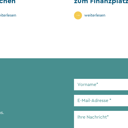
chen
zum Finanzplat
iterlesen
weiterlesen
Vorname
*
E-
Mail-
Adresse
*
s.
Ihre
Nachricht
*