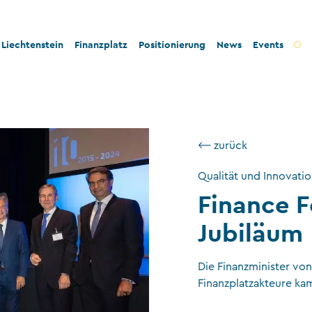
Liechtenstein
Finanzplatz
Positionierung
News
Events
t und Innovation
Bankenplatz
Innovation
tät und Rechtssicherheit
Treuhandsektor
Stabilität und Sicherheit
⟵ zurück
- und Steuerkonformität
Vermögensverwaltung
Konformität
Qualität und Innovati
tigkeit und Philanthropie
Fondsplatz
Nachhaltigkeit
Finance 
ngswesen
Versicherungen
Jubiläum
Gemeinnützige Stiftungen und Trusts
Wirtschaftsprüfung
Die Finanzminister vo
VT-Dienstleistungen
Finanzplatzakteure k
Versicherungsvermittler