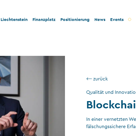
Liechtenstein
Finanzplatz
Positionierung
News
Events
t und Innovation
Bankenplatz
Innovation
tät und Rechtssicherheit
Treuhandsektor
Stabilität und Sicherheit
- und Steuerkonformität
Vermögensverwaltung
Konformität
tigkeit und Philanthropie
Fondsplatz
Nachhaltigkeit
⟵ zurück
ngswesen
Versicherungen
Qualität und Innovati
Blockchai
Gemeinnützige Stiftungen und Trusts
Wirtschaftsprüfung
In einer vernetzten We
VT-Dienstleistungen
fälschungssichere Erf
Versicherungsvermittler