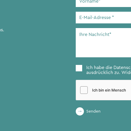
E-
Mail-
Adresse
*
s.
Ihre
Nachricht
*
Zustimmung
*
Ich habe die
Datens
ausdrücklich zu. Wide
Senden