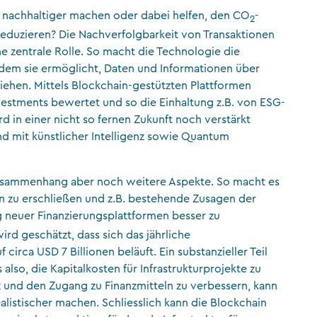
 nachhaltiger machen oder dabei helfen, den CO
-
2
duzieren? Die Nachverfolgbarkeit von Transaktionen
ne zentrale Rolle. So macht die Technologie die
indem sie ermöglicht, Daten und Informationen über
iehen. Mittels Blockchain-gestützten Plattformen
nvestments bewertet und so die Einhaltung z.B. von ESG-
d in einer nicht so fernen Zukunft noch verstärkt
nd mit künstlicher Intelligenz sowie Quantum
usammenhang aber noch weitere Aspekte. So macht es
n zu erschließen und z.B. bestehende Zusagen der
g neuer Finanzierungsplattformen besser zu
ird geschätzt, dass sich das jährliche
circa USD 7 Billionen beläuft. Ein substanzieller Teil
lso, die Kapitalkosten für Infrastrukturprojekte zu
nz und den Zugang zu Finanzmitteln zu verbessern, kann
alistischer machen. Schliesslich kann die Blockchain