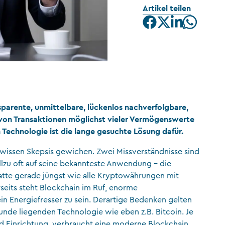
Artikel teilen
CFA Society Liechtenstein
Rechtsanwälte
nsparente, unmittelbare, lückenlos nachverfolgbare,
 von Transaktionen möglichst vieler Vermögenswerte
 Technologie ist die lange gesuchte Lösung dafür.
ewissen Skepsis gewichen. Zwei Missverständnisse sind
allzu oft auf seine bekannteste Anwendung – die
atte gerade jüngst wie alle Kryptowährungen mit
its steht Blockchain im Ruf, enorme
n Energiefresser zu sein. Derartige Bedenken gelten
de liegenden Technologie wie eben z.B. Bitcoin. Je
nd Einrichtung, verbraucht eine moderne Blockchain