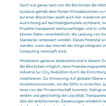
Doch wie genau kann nun die Blockchain die Welt
Ausstoss gemäß dem Pariser Klimaabkommen zu re
auf einer Blockchain spielt auch hier wiederum ei
Ausrichtung auf Nachhaltigkeitsziele sichtbarer, 
Projekte transparent nachzuverfolgen und zu vollz
können Daten vereinheitlicht, die Leistung von I
Standards verbessert werden. Dieses Potenzial wir
werden, wenn das Internet der Dinge integriert u
Computing verknüpft wird.
Mindestens genauso bedeutend sind in diesem Z
die Blockchain möglich, neue Finanzierungsquelle
Industrie zur CO
-Reduktion durch die Einrichtun
2
mobilisieren. Zur Erinnerung: Auf globaler Ebene w
Investitionsvolumen, um die SDGs zu erreichen, auf 
muss von der Privatwirtschaft kommen. Gelingt es a
senken und gleichzeitig die Liquidität, Transpare
dies die ambitionierten Zielsetzungen erheblich re