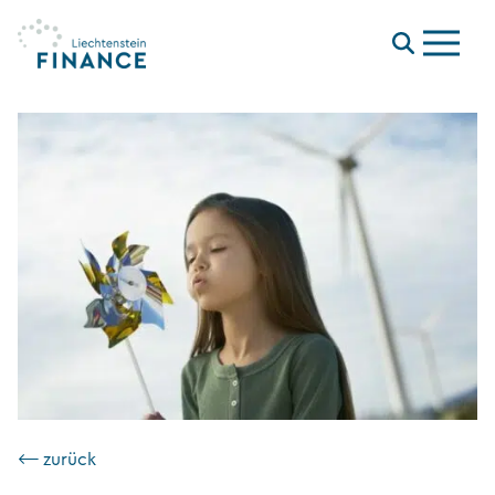
Menu
⟵ zurück