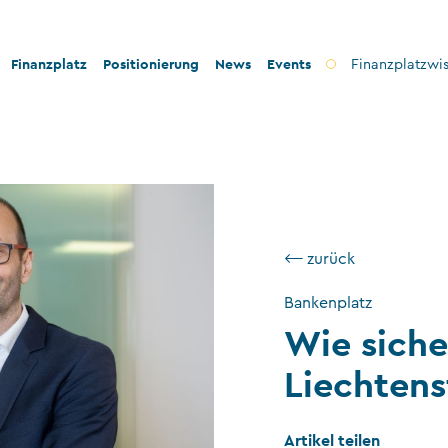
Finanzplatz
Positionierung
News
Events
Finanzplatzwi
on
Bankenplatz
Innovation
icherheit
Treuhandsektor
Stabilität und Sicherheit
nformität
Vermögensverwaltung
Konformität
ilanthropie
Fondsplatz
Nachhaltigkeit
⟵ zurück
Versicherungen
Bankenplatz
Wie siche
Gemeinnützige Stiftungen und Trusts
Wirtschaftsprüfung
Liechtens
VT-Dienstleistungen
Artikel teilen
Versicherungsvermittler