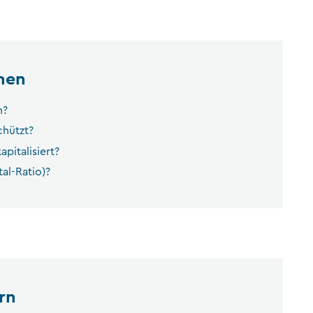
nen
n?
chützt?
pitalisiert?
tal-Ratio)?
rn