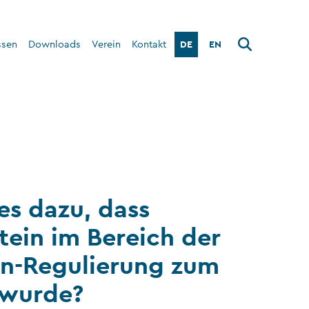
DE
EN
ssen
Downloads
Verein
Kontakt
Über den Verein
Interner Bereich
s dazu, dass
tein im Bereich der
in-Regulierung zum
 wurde?