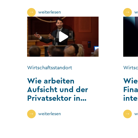
reguliert?
den
int
weiterlesen
w
Anf
um
Wirtschaftsstandort
Wirtsc
Wie arbeiten
Wie 
Aufsicht und der
Fin
Privatsektor in
inte
Liechtenstein
ver
zusammen?
weiterlesen
w