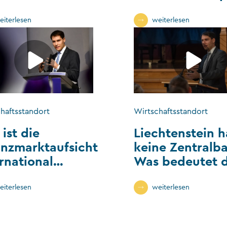
 komplexen
Liechtenstein?
ernationalen
eiterlesen
weiterlesen
orderungen
?
haftsstandort
Wirtschaftsstandort
ist die
Liechtenstein h
anzmarktaufsicht
keine Zentralb
rnational
Was bedeutet 
netzt?
für die FMA?
eiterlesen
weiterlesen