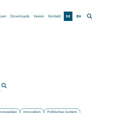
DE
EN
ssen
Downloads
Verein
Kontakt
Über den Verein
Interner Bereich
rungsplatz
Innovation
Politisches System