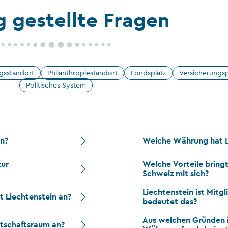
g gestellte Fragen
ngsstandort
Philanthropiestandort
Fondsplatz
Versicherungsp
Politisches System
in?
Welche Währung hat L
zur
Welche Vorteile bring
Schweiz mit sich?
Liechtenstein ist Mitg
t Liechtenstein an?
bedeutet das?
Aus welchen Gründen i
tschaftsraum an?