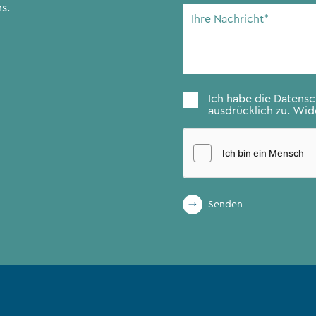
Adresse
*
s.
Ihre
Nachricht
*
Zustimmung
*
Ich habe die
Datens
ausdrücklich zu. Wide
Senden