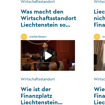
Wirtschaftsstandort
Wirtsc
Was macht den
Liec
Wirtschaftsstandort
nic
Liechtenstein so
Fina
besonders?
son
Indu
weiterlesen
w
was
die
Wirtschaftsstandort
Wirtsc
Wie ist der
Wie
Finanzplatz
Fin
Liechtenstein
Lie