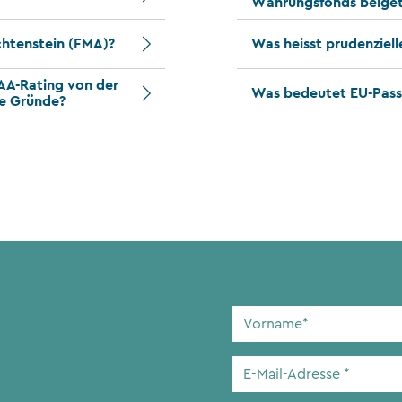
Währungsfonds beiget
chtenstein (FMA)?
Was heisst prudenziell
AAA-Rating von der
Was bedeutet EU-Pass
ie Gründe?
Vorname
*
E-
Mail-