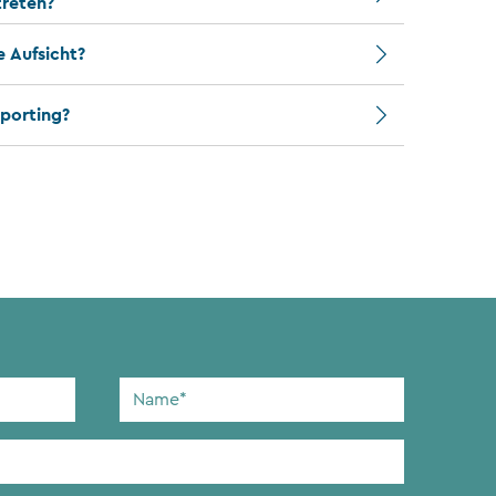
reten?
e Aufsicht?
porting?
Name
*