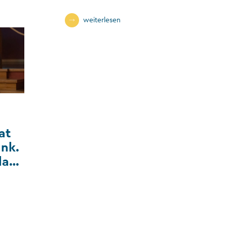
Liechtenstein?
weiterlesen
at
ank.
das