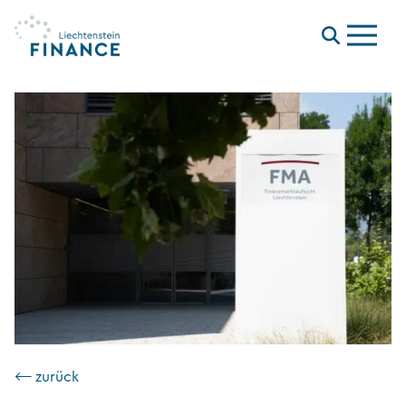
Menu
⟵ zurück