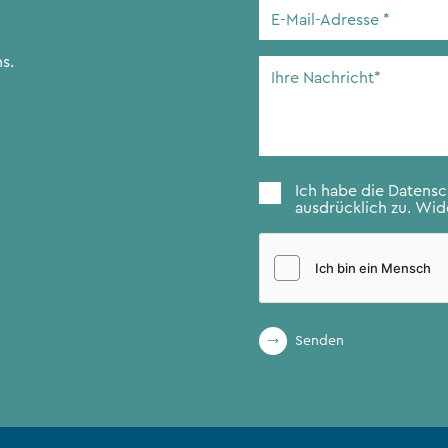
E-
Mail-
Adresse
*
s.
Ihre
Nachricht
*
Zustimmung
*
Ich habe die
Datens
ausdrücklich zu. Wide
Senden