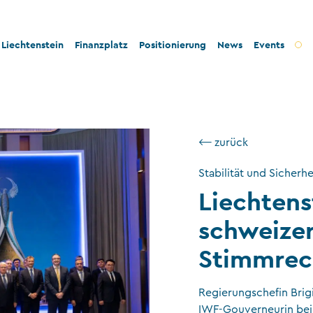
Liechtenstein
Finanzplatz
Positionierung
News
Events
t und Innovation
Bankenplatz
Innovation
tät und Rechtssicherheit
Treuhandsektor
Stabilität und Sicherheit
⟵ zurück
- und Steuerkonformität
Vermögensverwaltung
Konformität
Stabilität und Sicherhe
tigkeit und Philanthropie
Fondsplatz
Nachhaltigkeit
Liechtens
ngswesen
Versicherungen
schweizer
Gemeinnützige Stiftungen und Trusts
Stimmrec
Wirtschaftsprüfung
VT-Dienstleistungen
Regierungschefin Brigit
Versicherungsvermittler
IWF-Gouverneurin bei