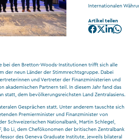
Internationalen Währu
CFA Society Liechtenstein
Artikel teilen
Rechtsanwälte
ei den Bretton-Woods-Institutionen trifft sich alle
nem der neun Länder der Stimmrechtsgruppe. Dabei
rtreterinnen und Vertreter der Finanzministerien und
on akademischen Partnern teil. In diesem Jahr fand das
n statt, dem bevölkerungsreichsten Land Zentralasiens.
ateralen Gesprächen statt. Unter anderem tauschte sich
retenden Premierminister und Finanzminister von
er Schweizerischen Nationalbank, Martin Schlegel,
, Bo Li, dem Chefökonomen der britischen Zentralbank
ofessor des Geneva Graduate Institute, jeweils bilateral