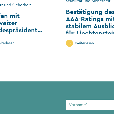
Stabilität und Sicherheit
tät und Sicherheit
Bestätigung de
fen mit
AAA-Ratings mi
weizer
stabilem Ausbli
despräsident
für Liechtenstei
nzministerin
iterlesen
weiterlesen
Vorname
*