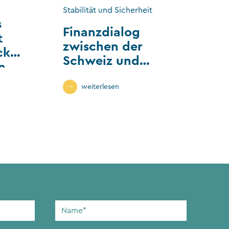
Stabilität und Sicherheit
s
Finanzdialog
t
zwischen der
ck
Schweiz und
n
Liechtenstein
weiterlesen
Name
*