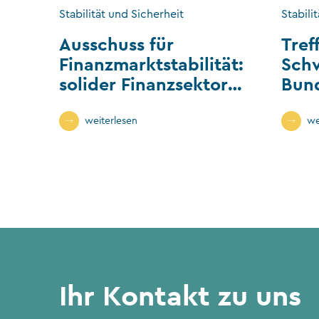
Stabilität und Sicherheit
Stabili
Ausschuss für
Tref
Finanzmarktstabilität:
Sch
solider Finanzsektor
Bun
Liechtenstein
und
Fina
weiterlesen
we
Ihr Kontakt zu uns