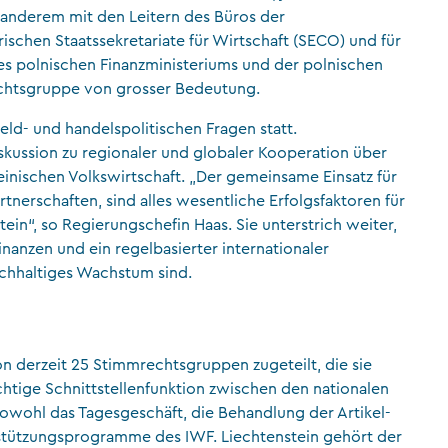
 anderem mit den Leitern des Büros der
schen Staatssekretariate für Wirtschaft (SECO) und für
 des polnischen Finanzministeriums und der polnischen
chtsgruppe von grosser Bedeutung.
ld- und handelspolitischen Fragen statt.
kussion zu regionaler und globaler Kooperation über
einischen Volkswirtschaft. „Der gemeinsame Einsatz für
tnerschaften, sind alles wesentliche Erfolgsfaktoren für
ein“, so Regierungschefin Haas. Sie unterstrich weiter,
Finanzen und ein regelbasierter internationaler
chhaltiges Wachstum sind.
on derzeit 25 Stimmrechtsgruppen zugeteilt, die sie
tige Schnittstellenfunktion zwischen den nationalen
owohl das Tagesgeschäft, die Behandlung der Artikel-
rstützungsprogramme des IWF. Liechtenstein gehört der