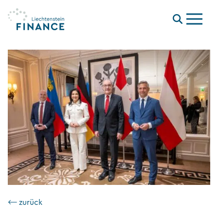
Menu
⟵ zurück