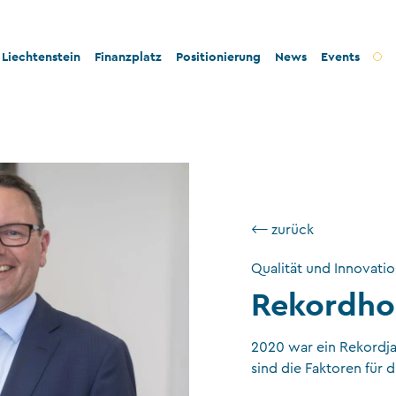
Liechtenstein
Finanzplatz
Positionierung
News
Events
t und Innovation
Bankenplatz
Innovation
tät und Rechtssicherheit
Treuhandsektor
Stabilität und Sicherheit
- und Steuerkonformität
Vermögensverwaltung
Konformität
tigkeit und Philanthropie
Fondsplatz
Nachhaltigkeit
⟵ zurück
ngswesen
Versicherungen
Qualität und Innovati
Rekordho
Gemeinnützige Stiftungen und Trusts
Wirtschaftsprüfung
2020 war ein Rekordja
VT-Dienstleistungen
sind die Faktoren für d
Versicherungsvermittler