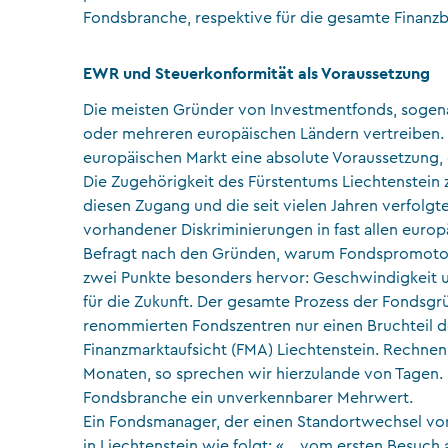
Fondsbranche, respektive für die gesamte Finanz
EWR und Steuerkonformität als Voraussetzung
Die meisten Gründer von Investmentfonds, sogen
oder mehreren europäischen Ländern vertreiben. 
europäischen Markt eine absolute Voraussetzung, 
Die Zugehörigkeit des Fürstentums Liechtenstei
diesen Zugang und die seit vielen Jahren verfolgt
vorhandener Diskriminierungen in fast allen europ
Befragt nach den Gründen, warum Fondspromotore
zwei Punkte besonders hervor: Geschwindigkeit un
für die Zukunft. Der gesamte Prozess der Fondsgr
renommierten Fondszentren nur einen Bruchteil der
Finanzmarktaufsicht (FMA) Liechtenstein. Rechnen
Monaten, so sprechen wir hierzulande von Tagen. 
Fondsbranche ein unverkennbarer Mehrwert.
Ein Fondsmanager, der einen Standortwechsel vor
in Liechtenstein wie folgt: «… vom ersten Besuch 