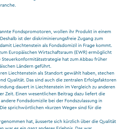
branche.
annte Fondspromotoren, wollen ihr Produkt in einem
Deshalb ist der diskriminierungsfreie Zugang zum
damit Liechtenstein als Fondsdomizil in Frage kommt.
n zum Europäischen Wirtschaftsraum (EWR) ermöglicht
e Steuerkonformitätsstrategie hat zum Abbau früher
äischen Ländern geführt.
n Liechtenstein als Standort gewählt haben, stechen
d Qualität. Das sind auch die zentralen Erfolgsfaktoren
ündung dauert in Liechtenstein im Vergleich zu anderen
 Zeit. Einen wesentlichen Beitrag dazu liefert die
 andere Fondsdomizile bei der Fondszulassung in
Die sprichwörtlichen «kurzen Wege» sind für die
genommen hat, äusserte sich kürzlich über die Qualität
an war es ein ganz anderes Erlebnis. Das war