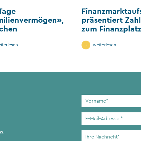
Tage
Finanzmarktauf
milienvermögen»,
präsentiert Zah
chen
zum Finanzplat
iterlesen
weiterlesen
Vorname
*
E-
Mail-
Adresse
*
s.
Ihre