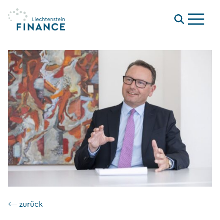
Menu
⟵ zurück