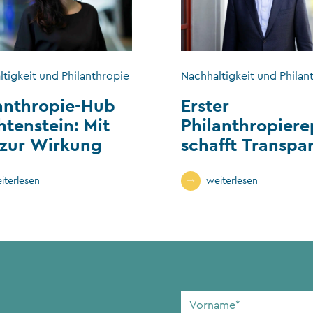
tigkeit und Philanthropie
Nachhaltigkeit und Philan
anthropie-Hub
Erster
htenstein: Mit
Philanthropiere
 zur Wirkung
schafft Transpa
im Stiftungssek
iterlesen
weiterlesen
Vorname
*