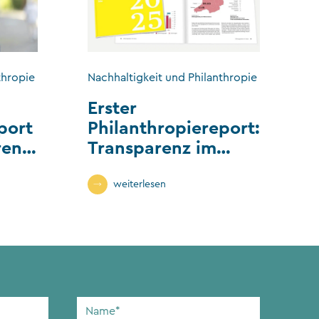
thropie
Nachhaltigkeit und Philanthropie
Erster
port
Philanthropiereport:
renz
Transparenz im
tor
Stiftungs- und
Vereinswesen
weiterlesen
Name
*