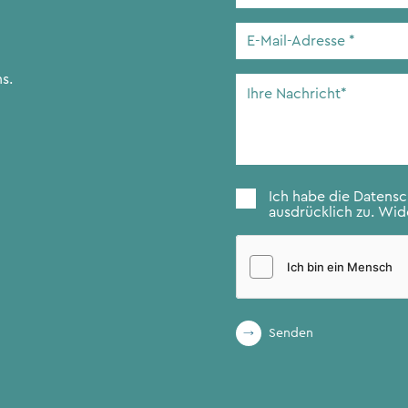
E-
Mail-
Adresse
*
s.
Ihre
Nachricht
*
Zustimmung
*
Ich habe die
Datens
ausdrücklich zu. Wide
Senden