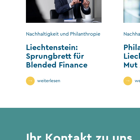
Nachhaltigkeit und Philanthropie
Nachhal
Liechtenstein:
Phil
Sprungbrett für
Liec
Blended Finance
Mut
weiterlesen
we
Ihr Kontakt zu uns