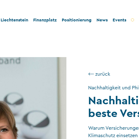
Liechtenstein
Finanzplatz
Positionierung
News
Events
t und Innovation
Bankenplatz
Innovation
tät und Rechtssicherheit
Treuhandsektor
Stabilität und Sicherheit
- und Steuerkonformität
Vermögensverwaltung
Konformität
⟵ zurück
tigkeit und Philanthropie
Fondsplatz
Nachhaltigkeit
Nachhaltigkeit und Phi
ngswesen
Versicherungen
Nachhalti
Gemeinnützige Stiftungen und Trusts
beste Ver
Wirtschaftsprüfung
VT-Dienstleistungen
Warum Versicherungen 
Klimaschutz einsetzen
Versicherungsvermittler