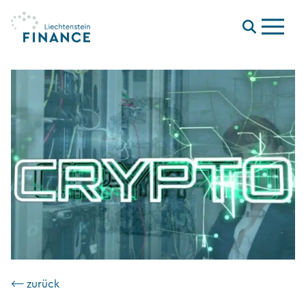
Menu
⟵ zurück