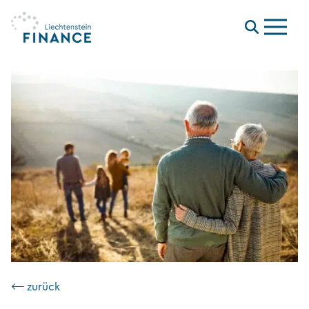
Menu
⟵ zurück