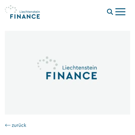
Menu
⟵ zurück