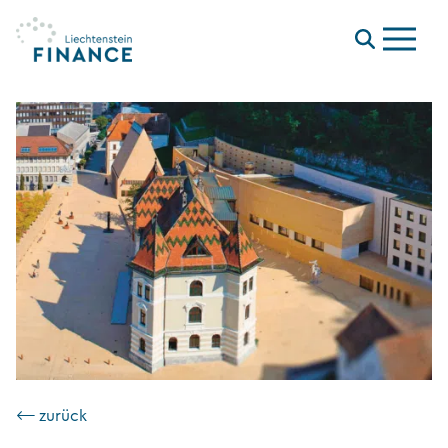
Menu
⟵ zurück