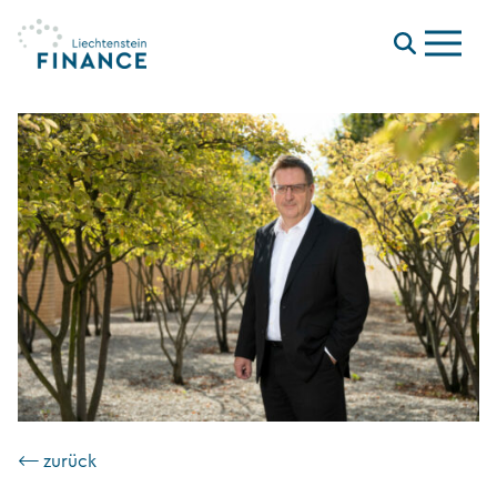
Menu
⟵ zurück