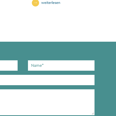
n
weiterlesen
Name
*