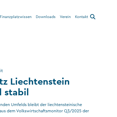
Finanzplatzwissen
Downloads
Verein
Kontakt
Über den Verein
Interner Bereich
it
tz Liechtenstein
 stabil
rnden Umfelds bleibt der liechtensteinische
ie aus dem Volkswirtschaftsmonitor Q3/2025 der