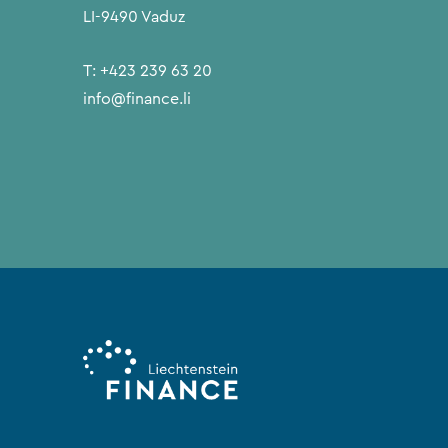
LI-9490 Vaduz
T:
+423 239 63 20
info@finance.li