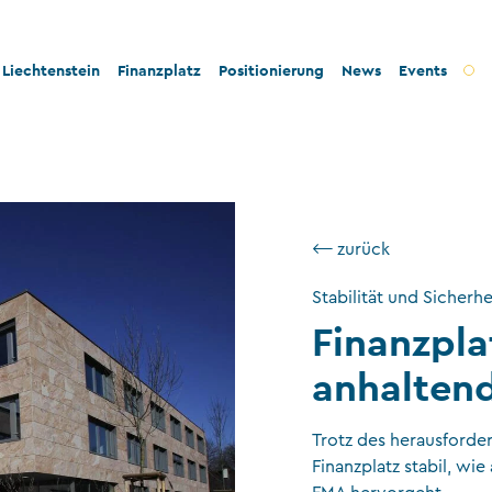
Liechtenstein
Finanzplatz
Positionierung
News
Events
t und Innovation
Bankenplatz
Innovation
tät und Rechtssicherheit
Treuhandsektor
Stabilität und Sicherheit
- und Steuerkonformität
Vermögensverwaltung
Konformität
⟵ zurück
tigkeit und Philanthropie
Fondsplatz
Nachhaltigkeit
Stabilität und Sicherhe
ngswesen
Versicherungen
Finanzpla
Gemeinnützige Stiftungen und Trusts
anhaltend
Wirtschaftsprüfung
Trotz des herausforde
VT-Dienstleistungen
Finanzplatz stabil, w
Versicherungsvermittler