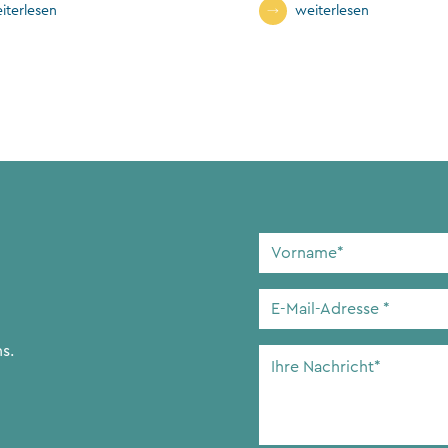
Finanzministeri
iterlesen
weiterlesen
Vorname
*
E-
Mail-
Adresse
*
s.
Ihre
Nachricht
*